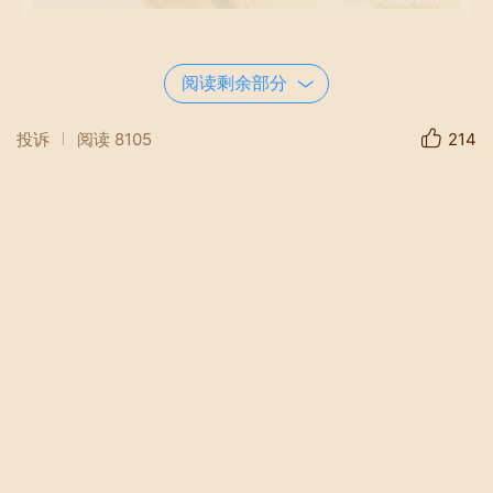
层层叠叠天外天，落落寞寞黄沙边。
阅读剩余部分
三三两两驼铃队，星星点点有人烟。
---- 这是大西北大漠驼铃真实写照 !
投诉
阅读
8105
214