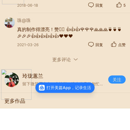
2018-06-18
回复
5
珠@珠
大漠驼队成了一道道美丽的风景线！
真的制作得漂亮！赞👍🏻 👍👍👍🌹🌹🌹🙏🙏🙏🍵🍵🍵
🎉🎉🎉👍👍👍👍👍👍❤️❤️❤️
2021-03-26
回复
点赞
更多评论
玲珑蕙兰
关注
留下微笑还生命一个灿烂，拂去岁月的匆忙，留个自己精彩的空间！
打开美篇App，记录生活
更多作品
清明雨祭
阅读
3293