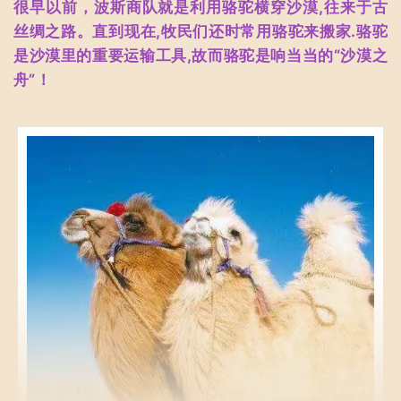
很早以前，波斯商队就是利用骆驼横穿沙漠,往来于古
丝绸之路。直到现在,牧民们还时常用骆驼来搬家.骆驼
是沙漠里的重要运输工具,故而骆驼是响当当的“沙漠之
舟”！