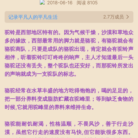
2018-06-16
阅读 8105
记录平凡人的平凡生活
2.7万成员
驼铃是西部地区特有的。因为气候干燥，沙漠和草地众
多的缘故，西部最常用的脚力就是骆驼，有骆驼就会有
骆驼商队，只要是成队的骆驼出现，肯定就会有驼铃声
相伴，听着驼铃叮叮咚咚的响声，主人才知道最后一头
骆驼还没有丢失，整个驼队也还安好，而那驼铃所发出
的声响就成为一支驼队的标志。
骆驼经常在水草丰盛的地方吃得饱饱的，喝的足足的，
把一部分养料变成脂肪贮藏在驼峰里；等到缺乏食物的
时候,它就用驼峰里的养料来维持生命。
骆驼能耐饥耐渴，性格温顺，不畏风沙，善于行走沙
漠，虽然它行走的速度没有马快,但它能驮很多东西。