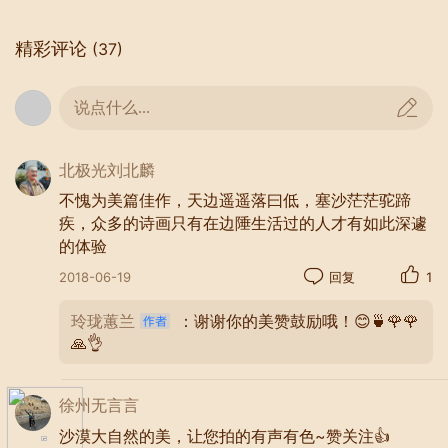
精彩评论
(37)
说点什么...
北极光刘北麟
不愧为美篇佳作，天边遥遥落曰低，塞沙茫茫驼蹄
疾，众多的诗画只有在边陲生活过的人才有如此深遽
的体验
2018-06-19
回复
1
玲珑蕙兰
：谢谢你的美赞鼓励哦！😊🍵🌹🌹
🙏👌
徐州无言言
沙漠大自然的美，让您拍的有声有色~赞关注👍