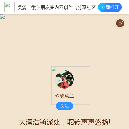
美篇，微信朋友圈内容创作与分享社区
梦驼铃|费玉清|http://imgcache.qq.com/music/photo/album_3
玲珑蕙兰
关注
大漠浩瀚深处，驼铃声声悠扬!