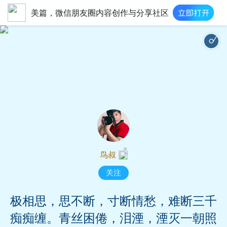
美篇，微信朋友圈内容创作与分享社区
忘尘谷 - 刘珂
鸟叔
关注
极相思，思不断，寸断情愁，难断三千
痴痴缠。青丝困倦，泪湮，湮灭一朝照