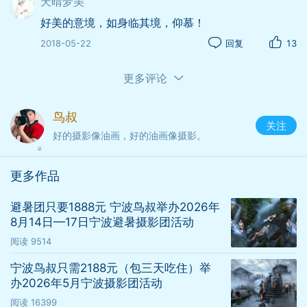
天晴梦美
好美的意境，如身临其境，仰慕！
2018-05-22
回复
13
更多评论
鸟叔
关注
好的摄影像油画，好的油画像摄影。
更多作品
鸟叔：浙江宁波，专长意境人像摄影，太平洋摄影部落
避暑团只要1888元 宁波鸟叔举办2026年
人像版版主，摄影家三级，发表众多优秀作品！自称热
8月14日—17日宁波避暑摄影团活动
爱生活，爱好摄影，不爱江山更爱美女。
阅读
9514
宁波鸟叔只需2188元（包三天吃住）举
办2026年5月宁波摄影团活动
阅读
16399