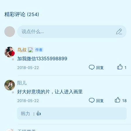
精彩评论
(254)
说点什么...
鸟叔
策划：鸟叔（宁波）、蚊子（台州）联合协
加我微信13355998899
作 摄影后期：鸟
2018-05-22
回复
1
叔 出 境： 阳儿、风
倾听
阳儿
好大好意境的片，让人进入画里
2018-05-22
回复
18
韩力
：👍