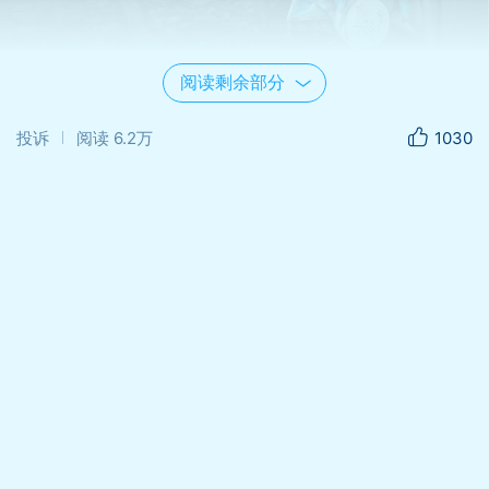
阅读剩余部分
投诉
阅读
6.2万
1030
策划：鸟叔（宁波）、蚊子（台州）联合协
作 摄影后期：鸟
叔 出 境： 阳儿、风
倾听