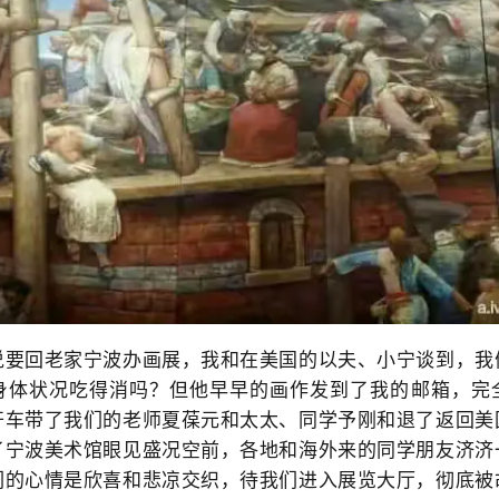
回老家宁波办画展，我和在美国的以夫、小宁谈到，我
身体状况吃得消吗？但他早早的画作发到了我的邮箱，完
开车带了我们的老师夏葆元和太太、同学予刚和退了返回美
了宁波美术馆眼见盛况空前，各地和海外来的同学朋友济济
们的心情是欣喜和悲凉交织，待我们进入展览大厅，彻底被