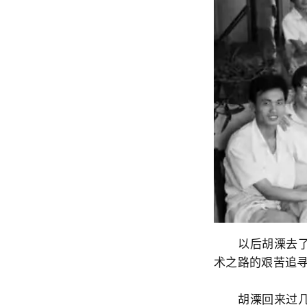
以后胡溧去了美
术之路的艰苦追
胡溧回来过几次