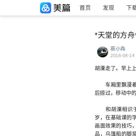
首页
发现
下
*天堂的方舟
蔡小犇
2016-04-14
胡溧走了。早上
车厢里飘漫着电
后掠过，移动中
和胡溧相识于上
岁，在基础课的
画面效果的技巧
品，乌篷船的脚