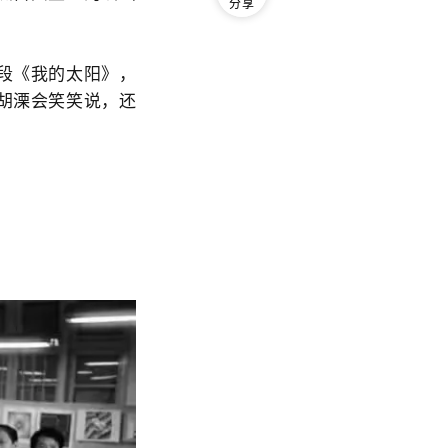
分享
段《我的太阳》，
胡溧会笑笑说，还