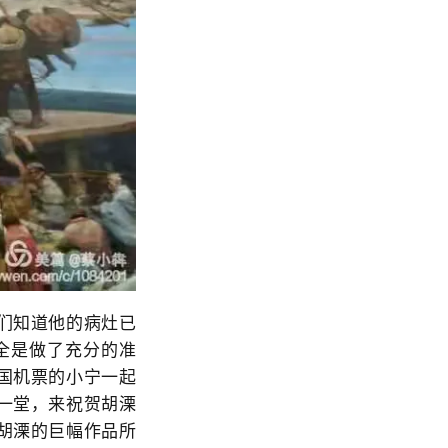
们知道他的病灶已
全是做了充分的准
国机票的小宁一起
一堂，来祝贺胡溧
胡溧的巨幅作品所