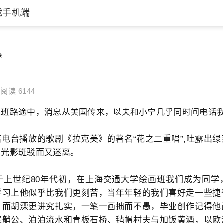
载手机端
*
阅读 6144
上班路途中，消息从美国传来，以夫和小宁几乎同时间电话
台播放的歌剧《拉克美》的著名“花之二重唱”,吐露出绿
的光影斑驳而又迷离。
世纪80年代初，在上海交通大学绘画班我们成为同学
学习上他似乎比我们更刻苦，当年年轻的我们喜好走一些捷
，而胡溧更讲究扎实，一笔一画拙而不愚，毕业创作记得他
浆艄公、泊泊流水和青板石桥、毡帽村夫与加饭黄酒，以欧