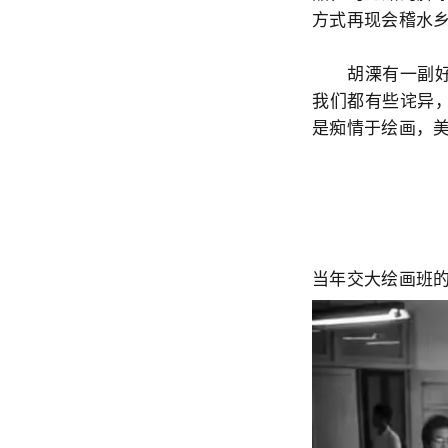
方式再现会稽水
胡溧有一副好嗓
我们都有些诧异
是痴情于绘画，
当年交大绘画班