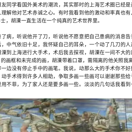
朋友同学看国外美术的潮流，其实那时的上海艺术圈已经是
人理解他对艺术赤诚之心。有时我看到他的激动和率真也有
斗士，胡溧一直生活在一个纯真的艺术世界里。
病，听说他开了刀，听说他不愿意把自己患病的消息告
话，中气依旧十足，我怀疑自己的耳朵，一个动了几刀的人
胡溧到上海进行大手术，术后我去探视，胡溧在一间不大的
白的画框和未完成的画，胡溧带着口罩，需隔离的他关照我离
聊一边没有停止手中的画笔。我说，动那么大的手术你不好
，动手术得到许多人相助，争取多画一些画可以谢谢那些给
费用不菲，为了家人还是要多画一些。淡淡的几句话我看到