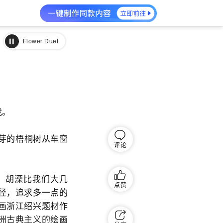
The Flower Duet
The Flower Duet
我。
芽的梧桐树从车窗
评论
，胡溧比我们大几
点赞
径，追求多一点的
画浙江绍兴题材作
洲古典主义的绘画