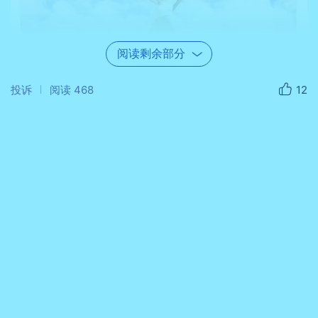
阅读剩余部分
投诉
阅读
468
12
也正是因为这个机缘，2017年7月很有幸加入了跑
步学院上马官方训练营，当了训练营第一组的助教。边
自己训练，边陪伴一组学员一起领悟解惑，共同进步。
一个夏天按照罗曼诺夫博士和国峰教练制作的配速课表