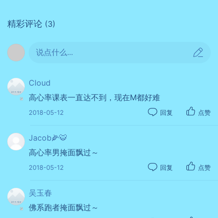
走了一遍。2017年冬天，国峰老师把他最新研究的配
速区间课表给到我和海洋进行尝试，为了更好带学员，
精彩评论
(3)
自己也想要不断体验新的东西，于是我又走了一遍新的
配速区间课表。
说点什么...
Cloud
高心率课表一直达不到，现在M都好难
2018-05-12
回复
点赞
Jacob🌽🐯
高心率男掩面飘过～
2018-05-12
回复
点赞
吴玉春
佛系跑者掩面飘过～