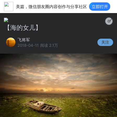
美篇，微信朋友圈内容创作与分享社区
绿岛
【海的女儿】
飞将军
关注
2018-04-11
阅读 2.1万