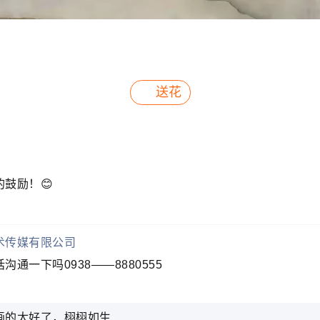
送花
鼓励！😊
术传媒有限公司
沟通一下吗0938——8880555
画的太好了，栩栩如生