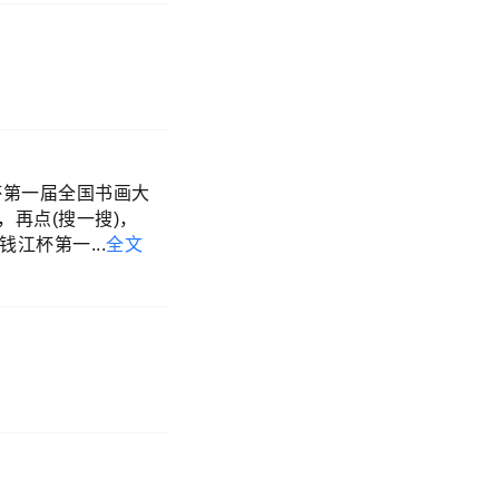
杯第一届全国书画大
，再点(搜一搜)，
击钱江杯第一
...
全文