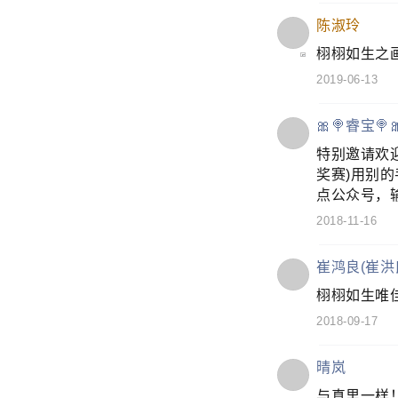
陈淑玲
栩栩如生之画
2019-06-13
🎀🍭睿宝🍭
特别邀请欢
奖赛)用别的
点公众号，
2018-11-16
崔鸿良(崔洪
栩栩如生唯
2018-09-17
晴岚
与真里一样