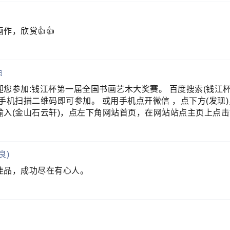
作，欣赏👍👍

迎您参加:钱江杯第一届全国书画艺木大奖赛。 百度搜索(钱江
手机扫描二维码即可参加。 或用手机点开微信 ，点下方(发现)
输入(金山石云轩)，点左下角网站首页，在网站站点主页上点
良)
佳品，成功尽在有心人。
！