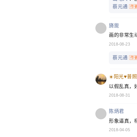
蔡元通
旖旎
画的非常生动
2018-08-23
蔡元通
☀️阳光♥普照
以假乱真，好
2018-08-31
陈炳君
形象逼真，栩
2018-04-05