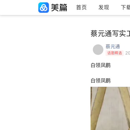
首页
发现
下
蔡元通写实
蔡元通
20
话题精选
白领凤鹛
白领凤鹛