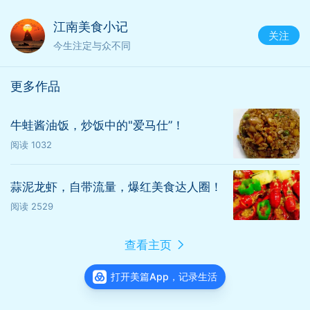
江南美食小记
关注
今生注定与众不同
更多作品
牛蛙酱油饭，炒饭中的"爱马仕”！
阅读
1032
芦笋
蒜泥龙虾，自带流量，爆红美食达人圈！
芦笋炒虾仁
阅读
2529
芦笋富含多种氨基酸、蛋白质、维生素，享
查看主页
有"蔬菜之王"的称号，可炒、煮、炖、凉拌均
可，质地鲜嫩，鲜美可口。
打开美篇App，记录生活