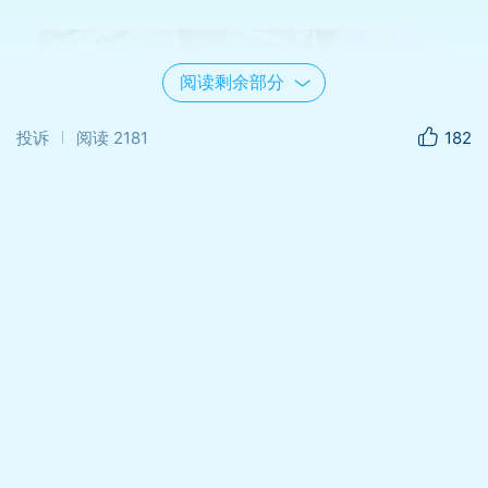
阅读剩余部分
投诉
阅读
2181
182
蚕豆
葱油蚕豆
蚕豆是春天常见的一种食物，吃法多种多样，
蚕豆的时令比较短，等蚕豆褪去碧绿的外衣，