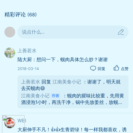
长出黑黑的"眉毛"，春暖花开的春天，也该划
上句号了，蚕豆最适应脑力工作者食用，它能
精彩评论
(68)
增强记忆力和健脑的作用！
说点什么...
上善若水
陆大厨：想问一下，蚬肉具体怎么炒？谢谢
2018-03-14
回复
点赞
上善若水
回复
江南美食小记
：谢谢了，明天就
去买蚬肉😄
江南美食小记
：蚬肉的腥味比较重，先用黄
酒浸泡1小时，再洗干净，锅中先放姜丝，放蚬肉
翻炒几下，拿出来，再炒韭菜，再放炒好的蚬
肉，市场上蚬肉有咸、淡之分，自已掌握口味！
WEI
谢谢你的喜欢！🙏🙏🙏
大厨伸手不凡！👍👍生青碧绿！每一样我都喜欢，诱