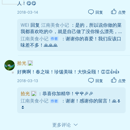
人！😋😋
2018-03-14
回复
点赞
WEI
回复
江南美食小记
：是的，所以说你做的菜
我都喜欢吃的🍲，就是自己做了没你辣么漂亮，
专业😋😋👏👏
江南美食小记
：谢谢你的喜爱！我们应该口
味差不多！🙏🙏🙏
拾光
好爽啊！春之味！珍馐美味！大快朵颐！👏👏👍👍
2018-03-13
回复
点赞
拾光
：恭喜你加精华！🌹🌹🎉🎉
江南美食小记
：谢谢！感谢你的留言！🙏🌷
🌷
更多评论