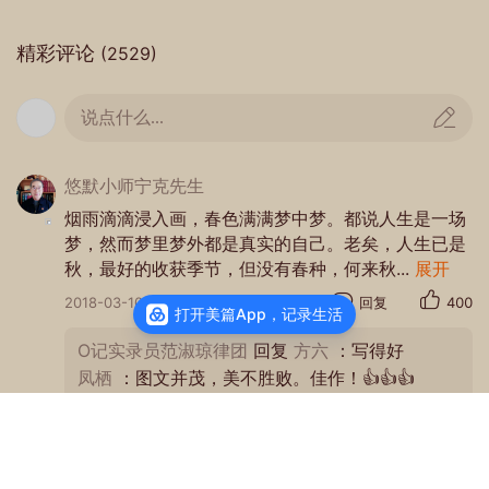
精彩评论
(2529)
说点什么...
悠默小师宁克先生
烟雨滴滴浸入画，春色满满梦中梦。都说人生是一场
梦，然而梦里梦外都是真实的自己。老矣，人生已是
秋，最好的收获季节，但没有春种，何来秋
...
展开
2018-03-10
回复
400
打开美篇App，记录生活
O记实录员范淑琼律团
回复
方六
：写得好
凤栖
：图文并茂，美不胜败。佳作！👍👍👍
天平
感谢各位，不一一回复！