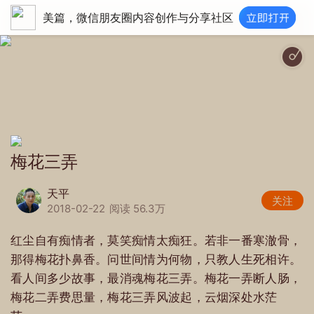
美篇，微信朋友圈内容创作与分享社区
弄|姜育恒|http://imgcache.qq.com/music/photo/album_300/29/300_albumpic_
梅花三弄
天平
关注
2018-02-22
阅读 56.3万
红尘自有痴情者，莫笑痴情太痴狂。若非一番寒澈骨，
那得梅花扑鼻香。问世间情为何物，只教人生死相许。
看人间多少故事，最消魂梅花三弄。梅花一弄断人肠，
梅花二弄费思量，梅花三弄风波起，云烟深处水茫