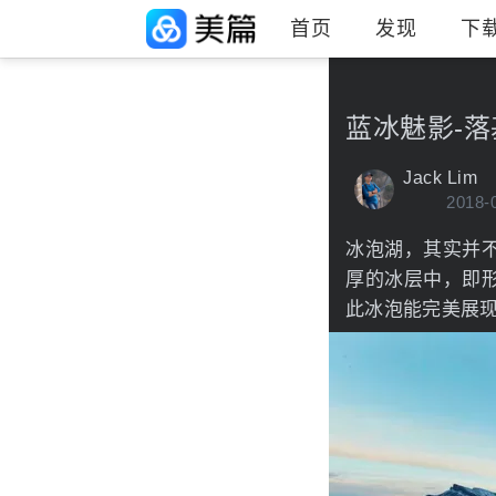
首页
发现
下
蓝冰魅影-
Jack Lim
2018-
冰泡湖，其实并
厚的冰层中，即
此冰泡能完美展