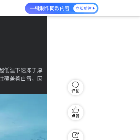
超低温下速冻于厚
往覆盖着白雪，因
评论
点赞