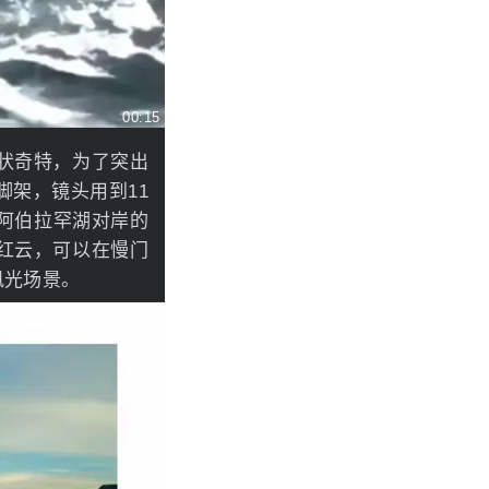
00:15
状奇特，为了突出
架，镜头用到11
阿伯拉罕湖对岸的
红云，可以在慢门
风光场景。