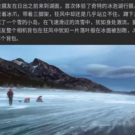
位摄友在日出之前来到湖面，首次体验了奇特的冰泡湖行摄
套着冰爪，带着三脚架，狂风中却还是几乎站立不住。蹲下
了一个雪的小岛，在飞速滑过的流雪中，犹如身处激流。摄影
友整个相机背包在狂风中犹如一片落叶般在冰面被刮跑，Je
那个背包。