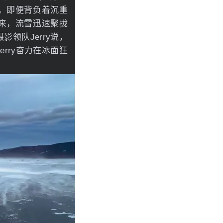
。即便背负着沉重
来，流雪迅速聚拢
领队Jerry说，
rry奋力在冰面狂