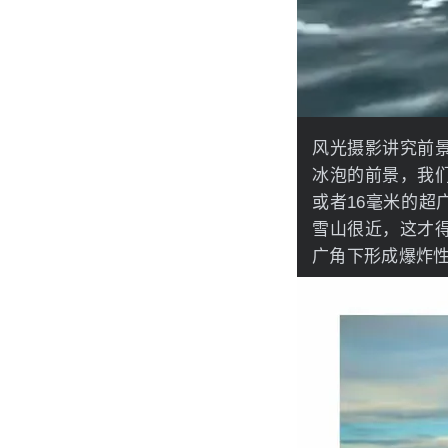
风光摄影讲究前
冰泡的前景，我
或者16毫米的
雪山很近，这才
广角下形成爆炸