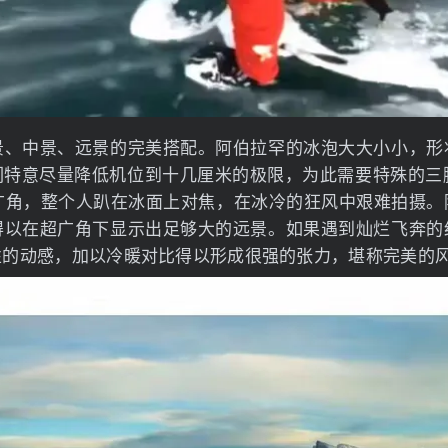
景、中景、远景的完美搭配。阿伯拉罕的冰泡大大小小，形
们特意尽量降低机位到十几厘米的极限，为此需要特殊的三脚
超广角，整个人趴在冰面上对焦，在冰冷的狂风中艰难拍摄。
得以在超广角下显示出足够大的远景。如果遇到灿烂飞奔的
性的动感，加以冷暖对比得以形成很强的张力，堪称完美的