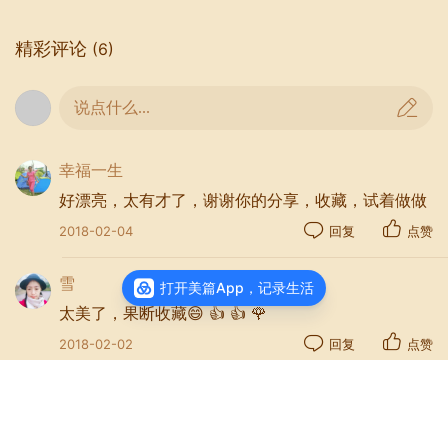
精彩评论
(6)
说点什么...
幸福一生
好漂亮，太有才了，谢谢你的分享，收藏，试着做做
2018-02-04
回复
点赞
雪
打开美篇App，记录生活
鸡蛋清蛋白分离并搅拌开
太美了，果断收藏😄 👍 👍 🌹
2018-02-02
回复
点赞
净心 🙏
真会做吃的