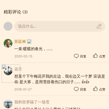
精彩评论
(3)
说点什么...
苏廷林
一束:暖暖的春光，……
2020-02-15
回复
点赞
远方
想某个下午梅花开我的左边，我右边又一个梦 应该是
你 是大寒，是用雪捂着伤口的日子…… 👍👍
2018-01-27
回复
点赞
我和世界隔了一场雪