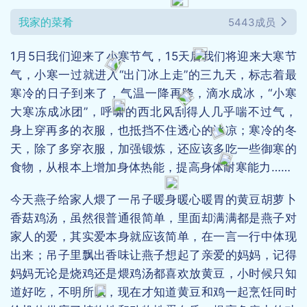
我家的菜肴
5443成员
1月5日我们迎来了小寒节气，15天后我们将迎来大寒节
气，小寒一过就进入“出门冰上走”的三九天，标志着最
寒冷的日子到来了，气温一降再降，滴水成冰，“小寒
大寒冻成冰团”，呼啸的西北风刮得人几乎喘不过气，
身上穿再多的衣服，也抵挡不住透心的冰凉；寒冷的冬
天，除了多穿衣服，加强锻炼，还应该多吃一些御寒的
食物，从根本上增加身体热能，提高身体耐寒能力……
今天燕子给家人煨了一吊子暖身暖心暖胃的黄豆胡萝卜
香菇鸡汤，虽然很普通很简单，里面却满满都是燕子对
家人的爱，其实爱本身就应该简单，在一言一行中体现
出来；吊子里飘出香味让燕子想起了亲爱的妈妈，记得
妈妈无论是烧鸡还是煨鸡汤都喜欢放黄豆，小时候只知
道好吃，不明所以，现在才知道黄豆和鸡一起烹饪同时