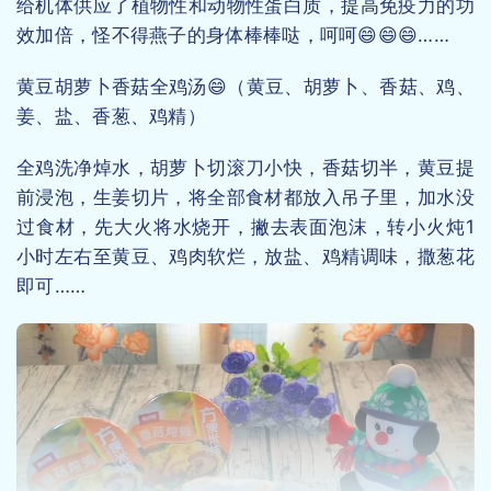
给机体供应了植物性和动物性蛋白质，提高免疫力的功
效加倍，怪不得燕子的身体棒棒哒，呵呵😄😄😄……
黄豆胡萝卜香菇全鸡汤😄（黄豆、胡萝卜、香菇、鸡、
姜、盐、香葱、鸡精）
全鸡洗净焯水，胡萝卜切滚刀小快，香菇切半，黄豆提
前浸泡，生姜切片，将全部食材都放入吊子里，加水没
过食材，先大火将水烧开，撇去表面泡沫，转小火炖1
小时左右至黄豆、鸡肉软烂，放盐、鸡精调味，撒葱花
即可……