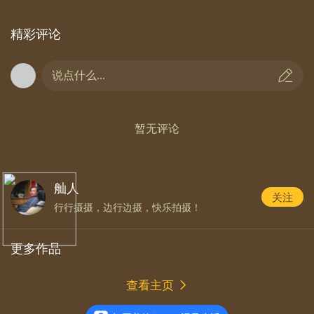
精彩评论
说点什么...
4、《晚秋》
11.3.[手机大摄汇]我的光影我做主(274);
暂无评论
11.4.[手机光影]美在金秋(七);
11.5.[手机摄影微课堂]每日一图(69)。
舢人
关注
行行摄摄，边行边摄，快乐拍摄！
更多作品
查看主页