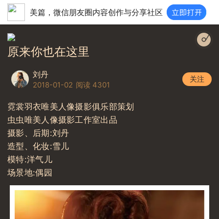
美篇，微信朋友圈内容创作与分享社区
原来你也在这里|刘若英|http://imgcache.qq.com/music/p
原来你也在这里
刘丹
关注
2018-01-02
阅读 4301
霓裳羽衣唯美人像摄影俱乐部策划
虫虫唯美人像摄影工作室出品
摄影、后期:刘丹
造型、化妆:雪儿
模特:洋气儿
场景地:偶园